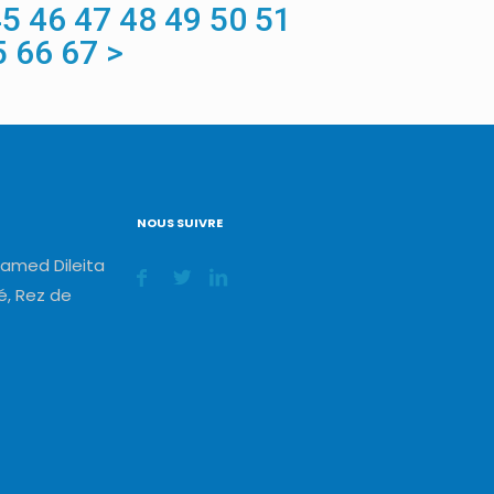
45
46
47
48
49
50
51
5
66
67
>
NOUS SUIVRE
amed Dileita
, Rez de