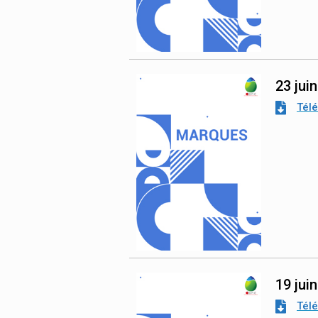
23 jui
Tél
19 jui
Tél