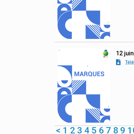
12 jui
Tél
<
1
2
3
4
5
6
7
8
9
1