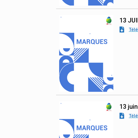
13 JU
Tél
13 jui
Tél