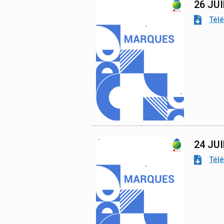
26 JU
Tél
24 JU
Tél