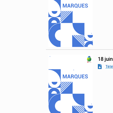
18 jui
Tél