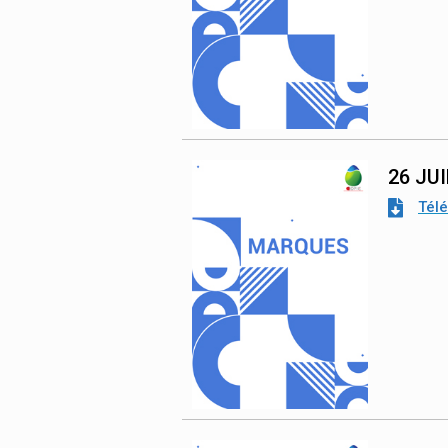
26 JU
Tél