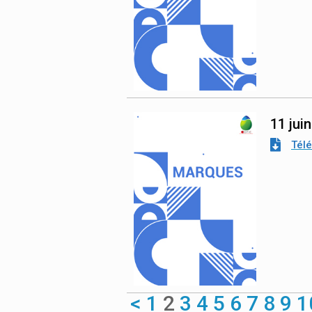
11 jui
Tél
<
1
2
3
4
5
6
7
8
9
1