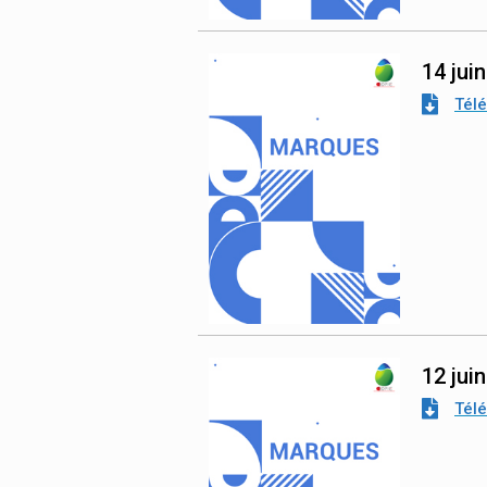
14 jui
Tél
12 jui
Tél