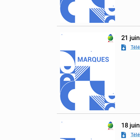
21 jui
Tél
18 jui
Tél