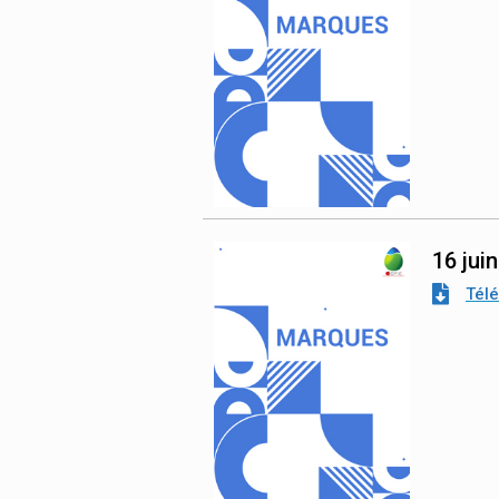
16 jui
Tél