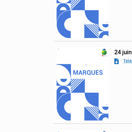
24 jui
Tél