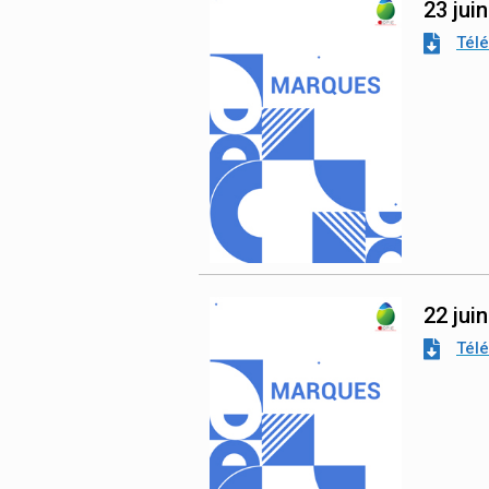
23 jui
Tél
22 jui
Tél