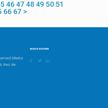
45
46
47
48
49
50
51
5
66
67
>
NOUS SUIVRE
amed Dileita
, Rez de