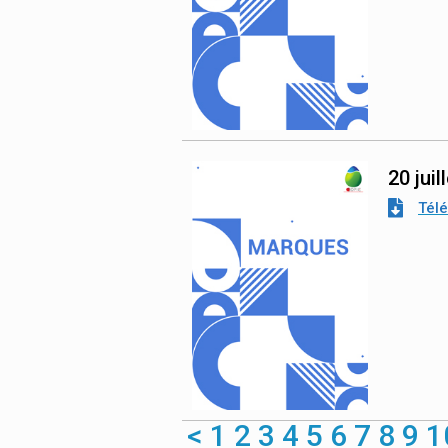
20 juil
Tél
<
1
2
3
4
5
6
7
8
9
1