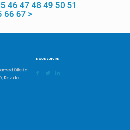
45
46
47
48
49
50
51
5
66
67
>
NOUS SUIVRE
amed Dileita
, Rez de