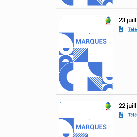
23 juil
Tél
22 juil
Tél