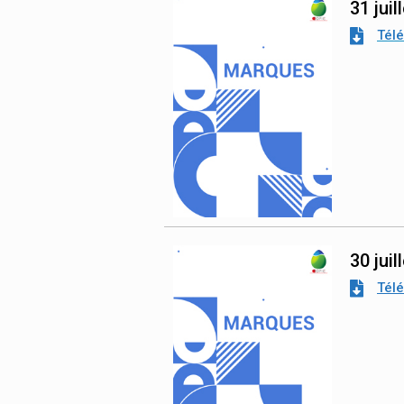
31 juil
Tél
30 juil
Tél