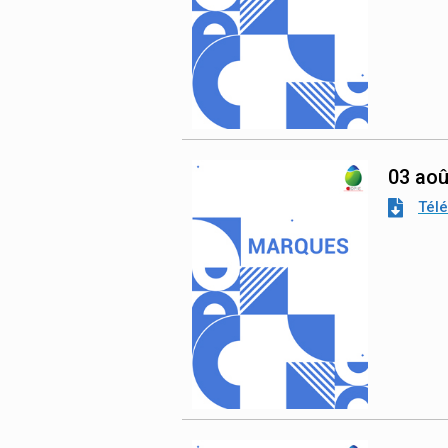
03 aoû
Tél