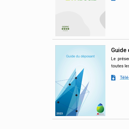
Guide 
Le prése
toutes l
Télé