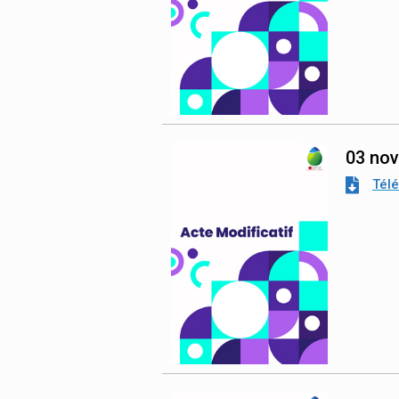
03 no
Tél