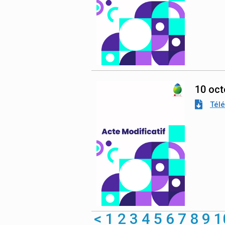
10 oct
Tél
<
1
2
3
4
5
6
7
8
9
1