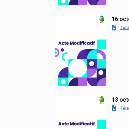
16 oct
Tél
13 oct
Tél