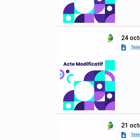
24 oct
Tél
21 oct
Tél