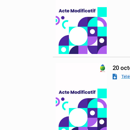
20 oct
Tél