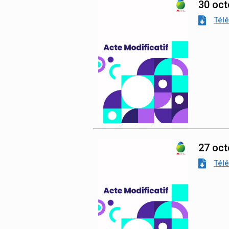
30 oct
Tél
27 oct
Tél