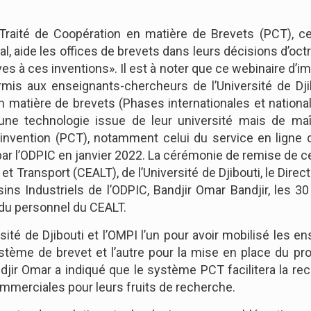
e Traité de Coopération en matière de Brevets (PCT), ce
l, aide les offices de brevets dans leurs décisions d’octro
es à ces inventions». Il est à noter que ce webinaire d’im
rmis aux enseignants-chercheurs de l’Université de Dj
matière de brevets (Phases internationales et nationale
e technologie issue de leur université mais de maîtr
 d’invention (PCT), notamment celui du service en lign
cé par l’ODPIC en janvier 2022. La cérémonie de remise de ce
et Transport (CEALT), de l’Université de Djibouti, le Dir
ins Industriels de l’ODPIC, Bandjir Omar Bandjir, les 3
 du personnel du CEALT.
té de Djibouti et l’OMPI l’un pour avoir mobilisé les en
stème de brevet et l’autre pour la mise en place du p
djir Omar a indiqué que le système PCT facilitera la re
commerciales pour leurs fruits de recherche.