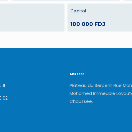
Capital
100 000 FDJ
ADRESSE
Plateau du Serpent Rue Moh
 11
Mohamed Immeuble Loyauté
0 92
Chaussée.