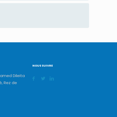
NOUS SUIVRE
amed Dileita
, Rez de