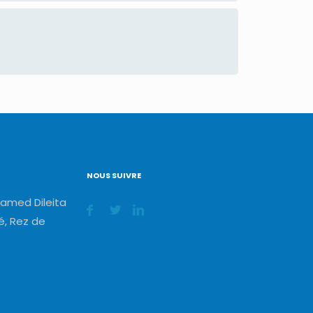
NOUS SUIVRE
amed Dileita
, Rez de