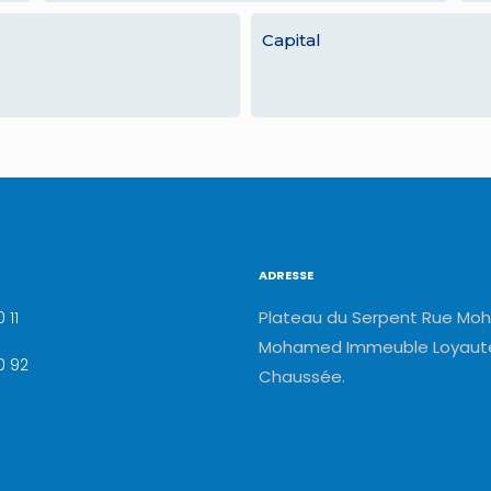
Capital
ADRESSE
Plateau du Serpent Rue Moh
 11
Mohamed Immeuble Loyauté
0 92
Chaussée.