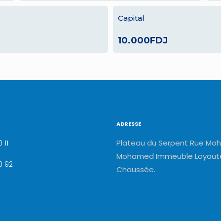
Capital
10.000FDJ
ADRESSE
Plateau du Serpent Rue Moh
 11
Mohamed Immeuble Loyauté
0 92
Chaussée.