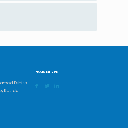
NOUS SUIVRE
amed Dileita
, Rez de