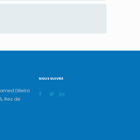
NOUS SUIVRE
amed Dileita
, Rez de