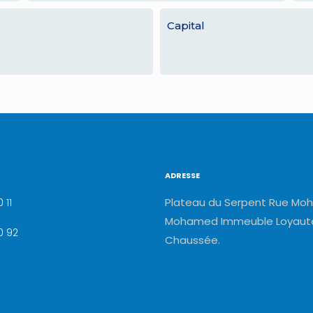
Capital
ADRESSE
Plateau du Serpent Rue Moh
 11
Mohamed Immeuble Loyauté
0 92
Chaussée.