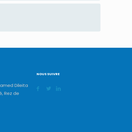
NOUS SUIVRE
amed Dileita
, Rez de