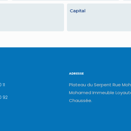
Capital
ADRESSE
Plateau du Serpent Rue Moh
 11
Mohamed Immeuble Loyauté
0 92
Chaussée.