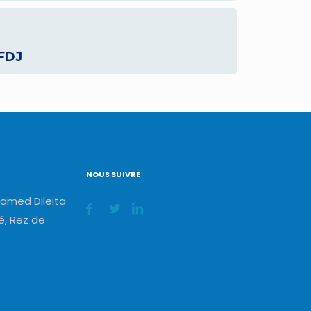
 FDJ
NOUS SUIVRE
amed Dileita
, Rez de