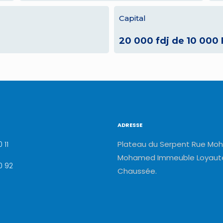
Capital
20 000 fdj de 10 000
ADRESSE
Plateau du Serpent Rue Moh
 11
Mohamed Immeuble Loyauté
0 92
Chaussée.