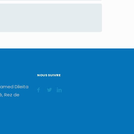
NOUS SUIVRE
amed Dileita
, Rez de