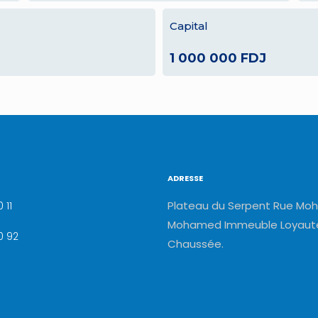
Capital
1 000 000 FDJ
ADRESSE
Plateau du Serpent Rue Moh
 11
Mohamed Immeuble Loyauté
0 92
Chaussée.