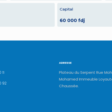
Capital
60 000 fdj
ADRESSE
Plateau du Serpent Rue Moh
 11
Mohamed Immeuble Loyauté
0 92
Chaussée.