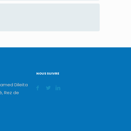
NOUS SUIVRE
amed Dileita
, Rez de