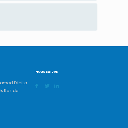
NOUS SUIVRE
amed Dileita
, Rez de