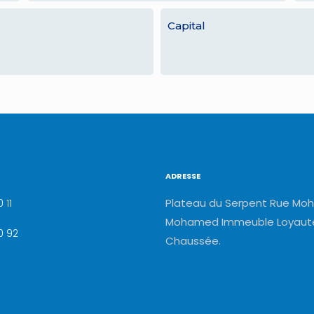
Capital
ADRESSE
Plateau du Serpent Rue Moh
 11
Mohamed Immeuble Loyauté
0 92
Chaussée.