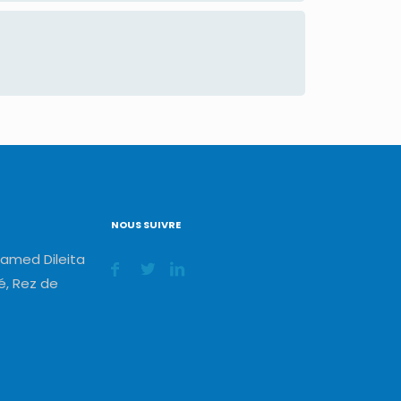
NOUS SUIVRE
amed Dileita
, Rez de