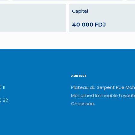
Capital
40 000 FDJ
ADRESSE
Plateau du Serpent Rue Moh
 11
Mohamed Immeuble Loyauté
0 92
Chaussée.