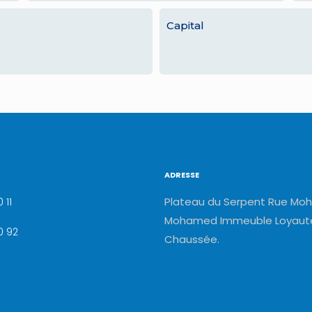
Capital
ADRESSE
Plateau du Serpent Rue Moh
 11
Mohamed Immeuble Loyauté
0 92
Chaussée.