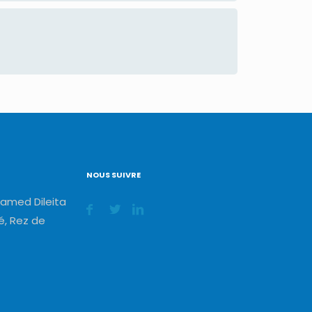
NOUS SUIVRE
amed Dileita
, Rez de