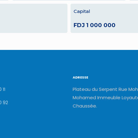
Capital
FDJ 1 000 000
ADRESSE
Plateau du Serpent Rue Moh
 11
Mohamed Immeuble Loyauté
0 92
Chaussée.