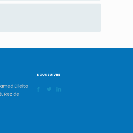
NOUS SUIVRE
amed Dileita
, Rez de