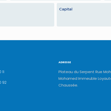
Capital
ADRESSE
Plateau du Serpent Rue Moh
 11
Mohamed Immeuble Loyauté
0 92
Chaussée.