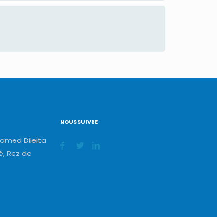
NOUS SUIVRE
amed Dileita
, Rez de