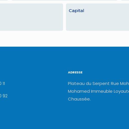
Capital
ADRESSE
Plateau du Serpent Rue Moh
 11
Mohamed Immeuble Loyauté
0 92
Chaussée.