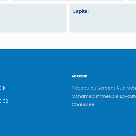
Capital
ADRESSE
Plateau du Serpent Rue Moh
 11
Mohamed Immeuble Loyauté
0 92
Chaussée.