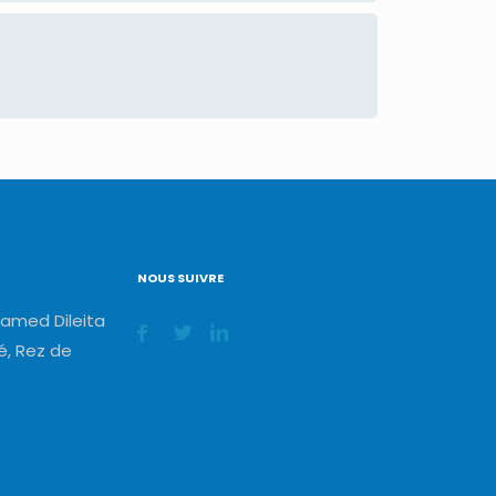
NOUS SUIVRE
amed Dileita
, Rez de