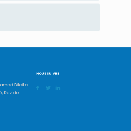
NOUS SUIVRE
amed Dileita
, Rez de