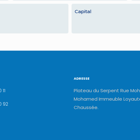
Capital
ADRESSE
Plateau du Serpent Rue Moh
 11
Mohamed Immeuble Loyauté
0 92
Chaussée.