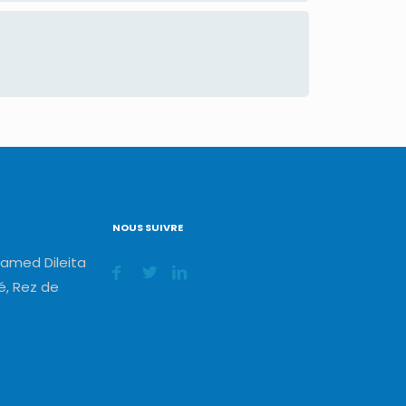
NOUS SUIVRE
amed Dileita
, Rez de