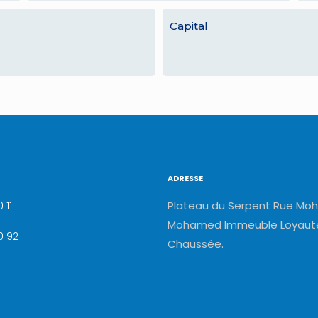
Capital
ADRESSE
Plateau du Serpent Rue Moh
 11
Mohamed Immeuble Loyauté
0 92
Chaussée.