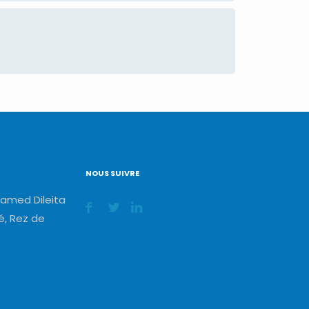
NOUS SUIVRE
amed Dileita
, Rez de