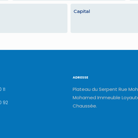
Capital
ADRESSE
Plateau du Serpent Rue Moh
 11
Mohamed Immeuble Loyauté
0 92
Chaussée.