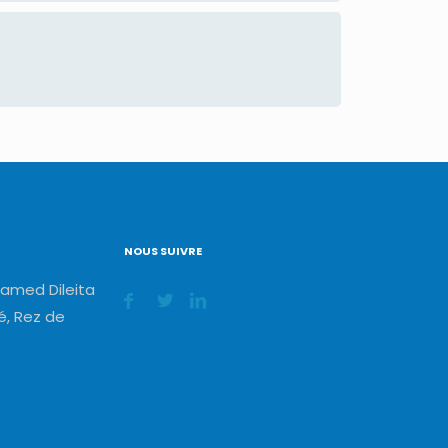
NOUS SUIVRE
amed Dileita
, Rez de