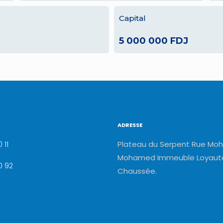
Capital
5 000 000 FDJ
ADRESSE
Plateau du Serpent Rue Moh
 11
Mohamed Immeuble Loyauté
0 92
Chaussée.