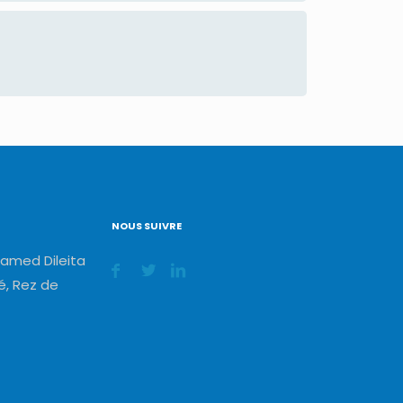
NOUS SUIVRE
amed Dileita
, Rez de