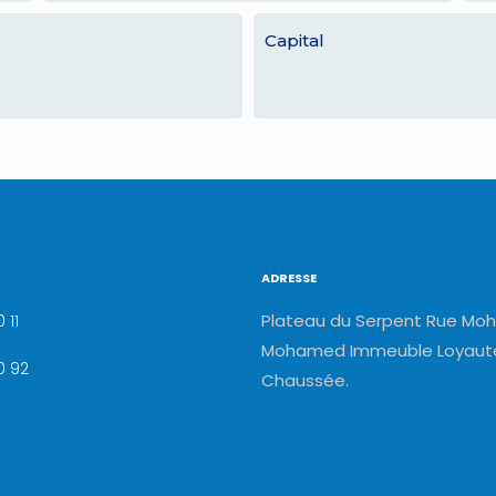
Capital
ADRESSE
Plateau du Serpent Rue Moh
 11
Mohamed Immeuble Loyauté
0 92
Chaussée.