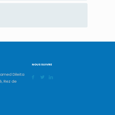
NOUS SUIVRE
amed Dileita
, Rez de