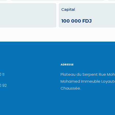
Capital
100 000 FDJ
ADRESSE
Plateau du Serpent Rue Moh
 11
Mohamed Immeuble Loyauté
0 92
Chaussée.