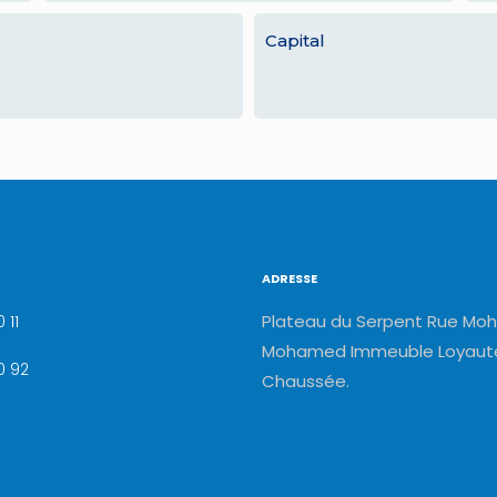
Capital
ADRESSE
Plateau du Serpent Rue Moh
 11
Mohamed Immeuble Loyauté
0 92
Chaussée.