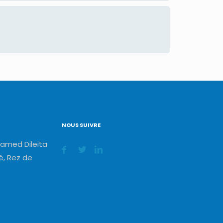
NOUS SUIVRE
amed Dileita
, Rez de