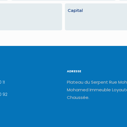
Capital
ADRESSE
Plateau du Serpent Rue Moh
 11
Mohamed Immeuble Loyauté
0 92
Chaussée.