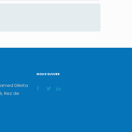
NOUS SUIVRE
amed Dileita
, Rez de