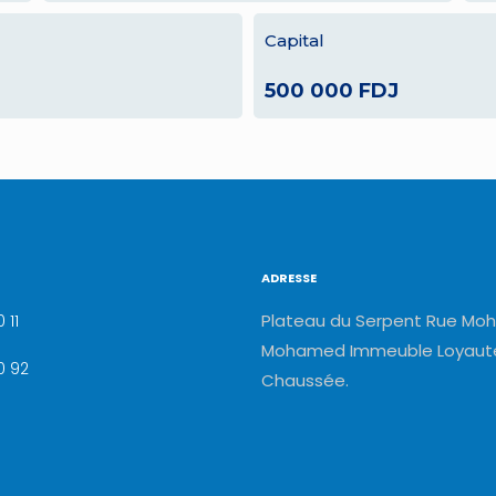
Capital
500 000 FDJ
ADRESSE
Plateau du Serpent Rue Moh
 11
Mohamed Immeuble Loyauté
0 92
Chaussée.