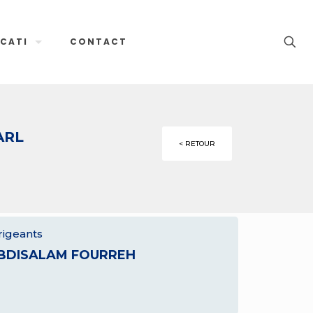
CATI
CONTACT
ARL
< RETOUR
rigeants
BDISALAM FOURREH