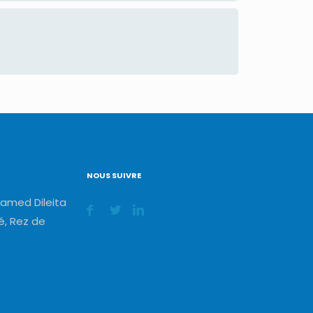
NOUS SUIVRE
amed Dileita
, Rez de