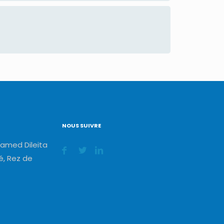
NOUS SUIVRE
amed Dileita
, Rez de