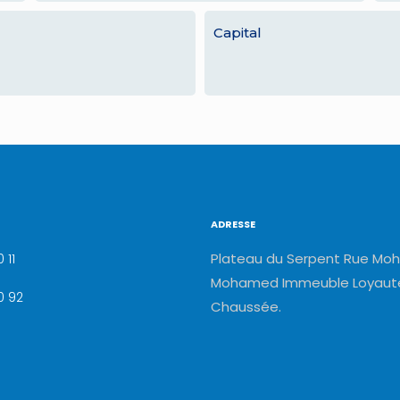
Capital
ADRESSE
Plateau du Serpent Rue Moh
 11
Mohamed Immeuble Loyauté
0 92
Chaussée.