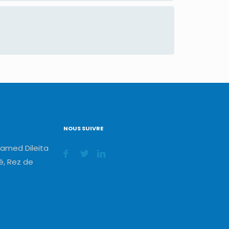
NOUS SUIVRE
amed Dileita
, Rez de