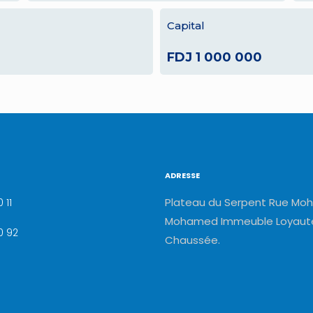
Capital
FDJ 1 000 000
ADRESSE
Plateau du Serpent Rue Moh
 11
Mohamed Immeuble Loyauté
0 92
Chaussée.