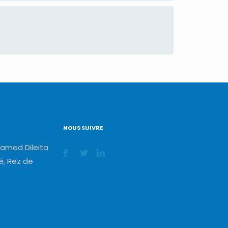
NOUS SUIVRE
amed Dileita
, Rez de