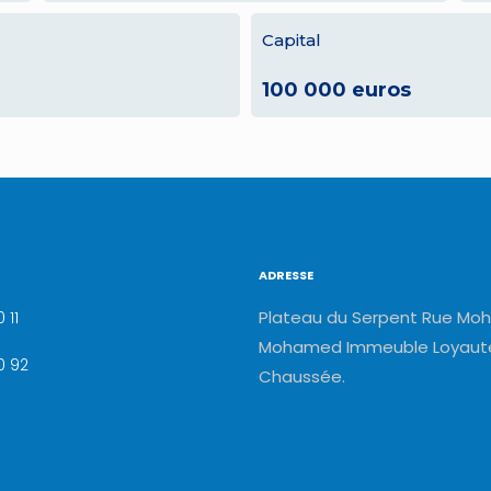
Capital
100 000 euros
ADRESSE
Plateau du Serpent Rue Moh
 11
Mohamed Immeuble Loyauté
0 92
Chaussée.