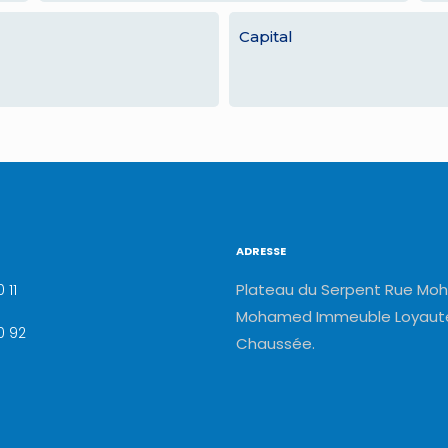
Capital
ADRESSE
Plateau du Serpent Rue Moh
 11
Mohamed Immeuble Loyauté
0 92
Chaussée.