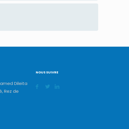
NOUS SUIVRE
amed Dileita
, Rez de