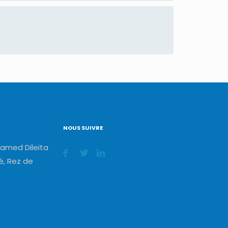
NOUS SUIVRE
amed Dileita
, Rez de