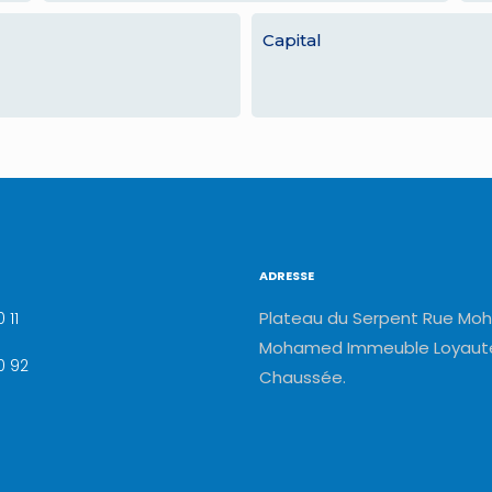
Capital
ADRESSE
Plateau du Serpent Rue Moh
 11
Mohamed Immeuble Loyauté
0 92
Chaussée.