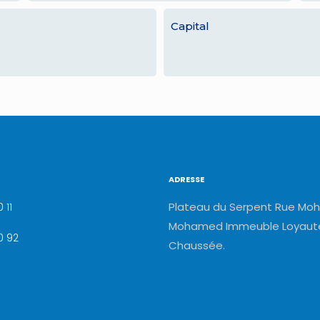
Capital
ADRESSE
Plateau du Serpent Rue Moh
 11
Mohamed Immeuble Loyauté
0 92
Chaussée.