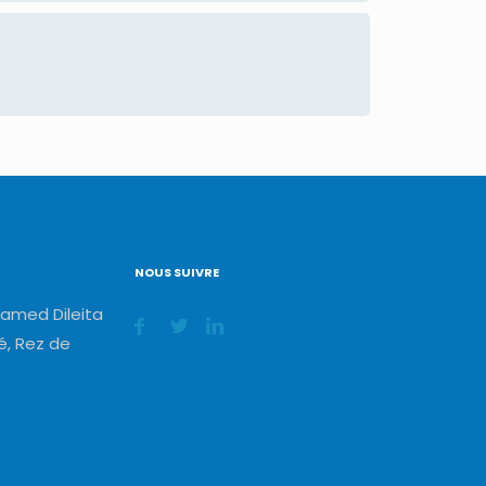
NOUS SUIVRE
amed Dileita
, Rez de