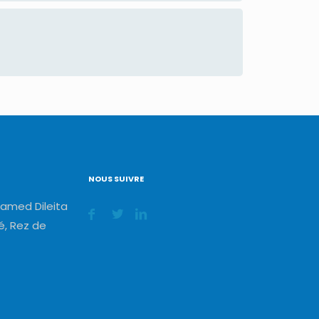
NOUS SUIVRE
amed Dileita
, Rez de