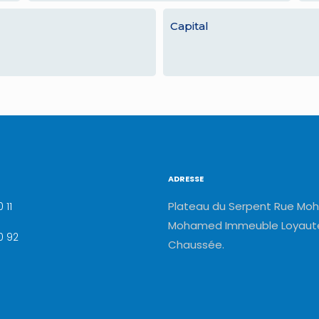
Capital
ADRESSE
Plateau du Serpent Rue Moh
 11
Mohamed Immeuble Loyauté
0 92
Chaussée.