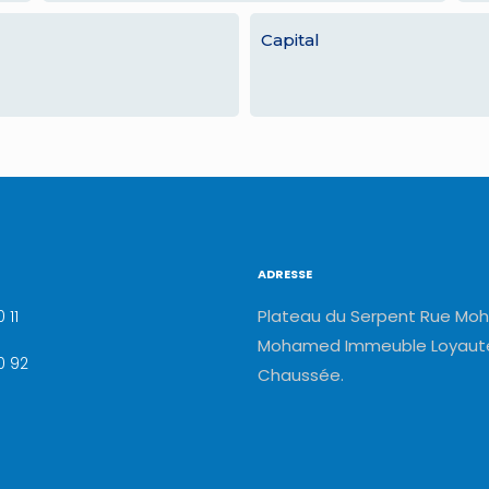
Capital
ADRESSE
Plateau du Serpent Rue Moh
 11
Mohamed Immeuble Loyauté
0 92
Chaussée.