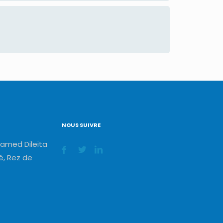
NOUS SUIVRE
amed Dileita
, Rez de