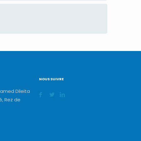
NOUS SUIVRE
amed Dileita
, Rez de