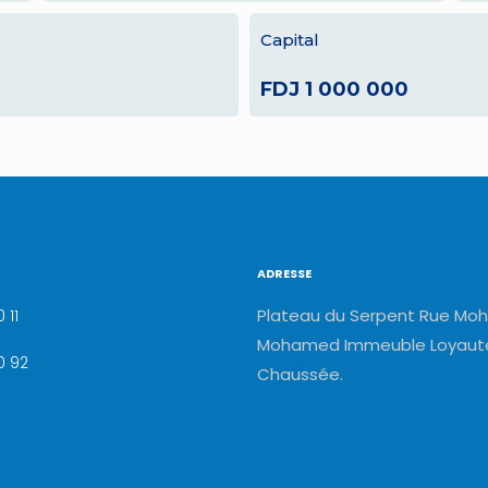
Capital
FDJ 1 000 000
ADRESSE
Plateau du Serpent Rue Moh
 11
Mohamed Immeuble Loyauté
0 92
Chaussée.