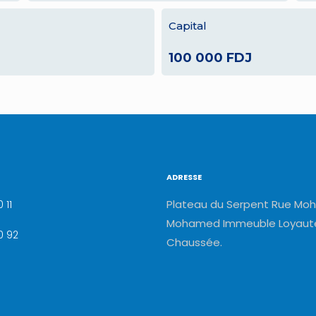
Capital
100 000 FDJ
ADRESSE
Plateau du Serpent Rue Moh
 11
Mohamed Immeuble Loyauté
0 92
Chaussée.