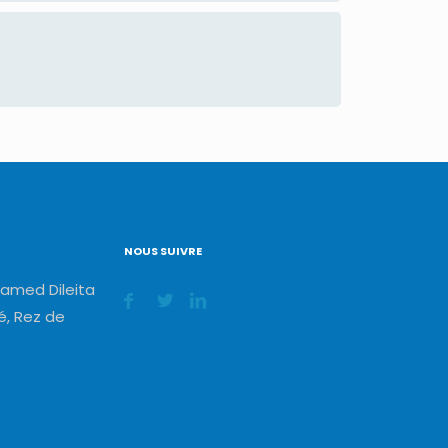
NOUS SUIVRE
amed Dileita
, Rez de