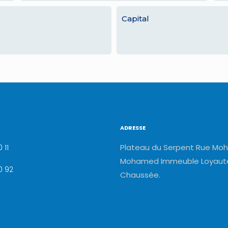
Capital
ADRESSE
Plateau du Serpent Rue Moh
 11
Mohamed Immeuble Loyauté
0 92
Chaussée.