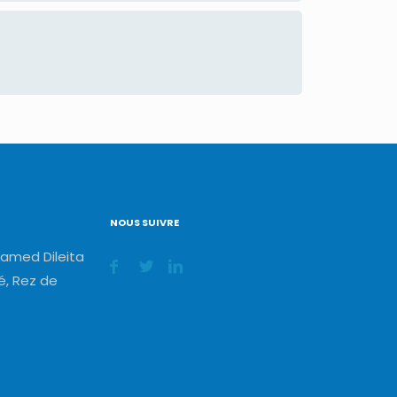
NOUS SUIVRE
amed Dileita
, Rez de