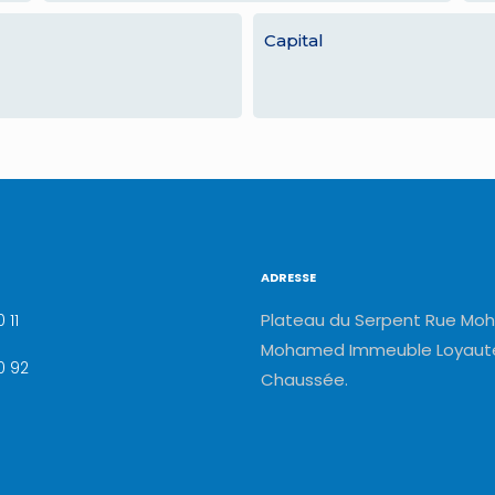
Capital
ADRESSE
Plateau du Serpent Rue Moh
 11
Mohamed Immeuble Loyauté
0 92
Chaussée.