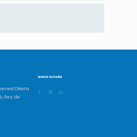
NOUS SUIVRE
amed Dileita
, Rez de