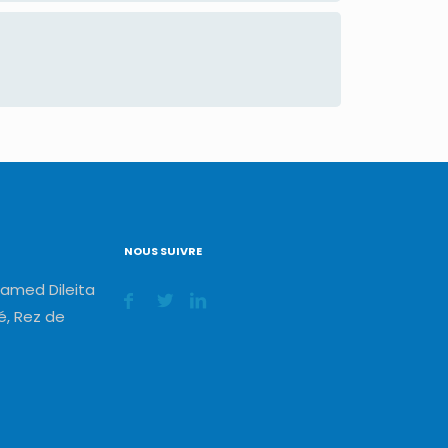
NOUS SUIVRE
amed Dileita
, Rez de