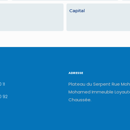
Capital
ADRESSE
Plateau du Serpent Rue Moh
 11
Mohamed Immeuble Loyauté
0 92
Chaussée.