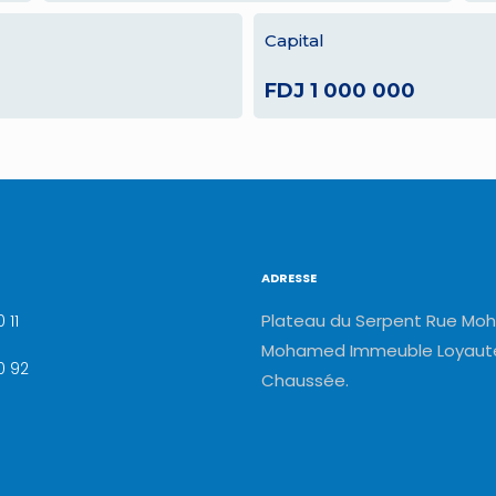
Capital
FDJ 1 000 000
ADRESSE
Plateau du Serpent Rue Moh
 11
Mohamed Immeuble Loyauté
0 92
Chaussée.