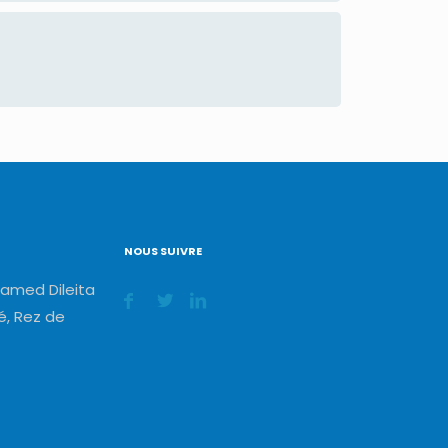
NOUS SUIVRE
amed Dileita
, Rez de