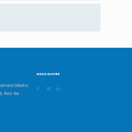
NOUS SUIVRE
amed Dileita
, Rez de