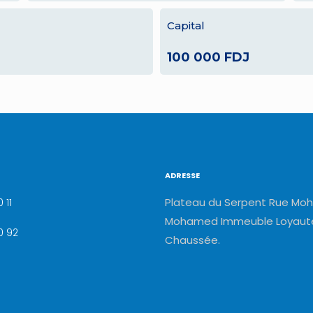
Capital
100 000 FDJ
ADRESSE
Plateau du Serpent Rue Moh
 11
Mohamed Immeuble Loyauté
0 92
Chaussée.