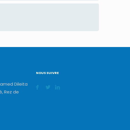
NOUS SUIVRE
amed Dileita
, Rez de