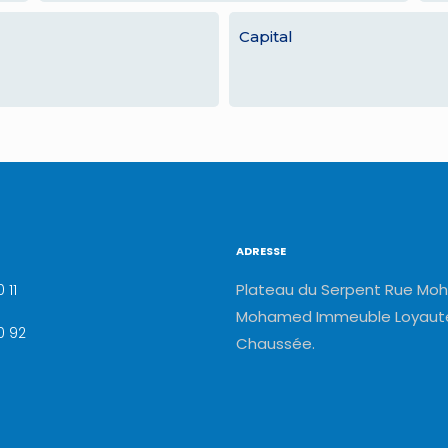
Capital
ADRESSE
Plateau du Serpent Rue Moh
 11
Mohamed Immeuble Loyauté
0 92
Chaussée.