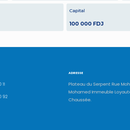
Capital
100 000 FDJ
ADRESSE
Plateau du Serpent Rue Moh
 11
Mohamed Immeuble Loyauté
0 92
Chaussée.