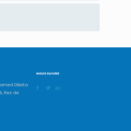
NOUS SUIVRE
amed Dileita
, Rez de