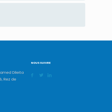
NOUS SUIVRE
amed Dileita
, Rez de