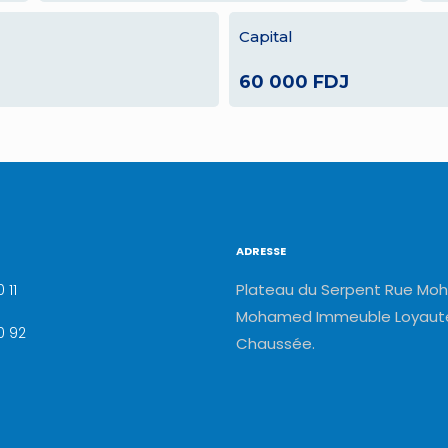
Capital
60 000 FDJ
ADRESSE
Plateau du Serpent Rue Moh
 11
Mohamed Immeuble Loyauté
0 92
Chaussée.