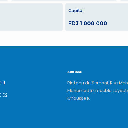
Capital
FDJ 1 000 000
ADRESSE
Plateau du Serpent Rue Moh
 11
Mohamed Immeuble Loyauté
0 92
Chaussée.