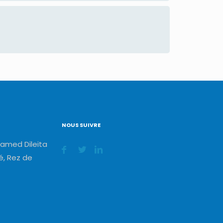
NOUS SUIVRE
amed Dileita
, Rez de