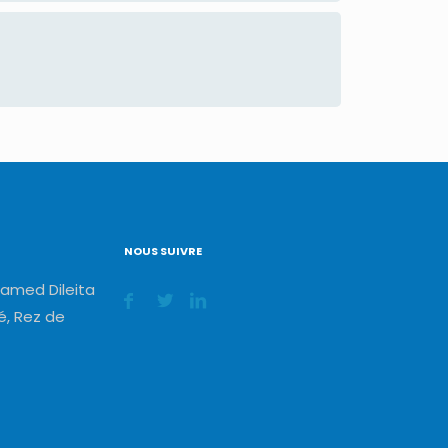
NOUS SUIVRE
amed Dileita
, Rez de