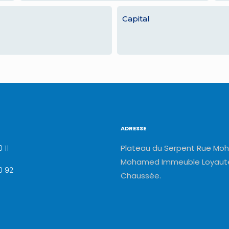
Capital
ADRESSE
Plateau du Serpent Rue Moh
 11
Mohamed Immeuble Loyauté
0 92
Chaussée.